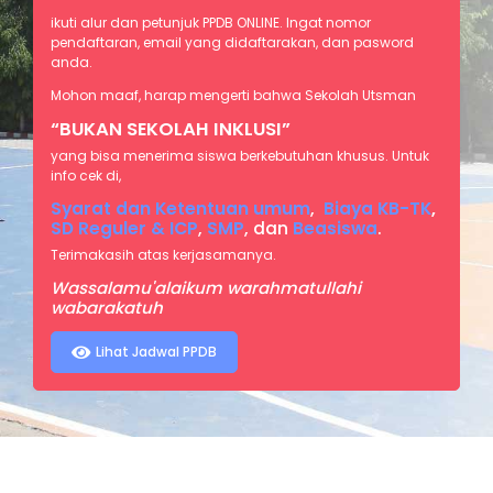
ikuti alur dan petunjuk PPDB ONLINE. Ingat nomor
pendaftaran, email yang didaftarakan, dan pasword
anda.
Mohon maaf, harap mengerti bahwa Sekolah Utsman
“BUKAN SEKOLAH INKLUSI”
yang bisa menerima siswa berkebutuhan khusus. Untuk
info cek di,
Syarat dan Ketentuan umum
,
Biaya KB-TK
,
SD Reguler & ICP
,
SMP
, dan
Beasiswa
.
Terimakasih atas kerjasamanya.
Wassalamu'alaikum warahmatullahi
wabarakatuh
Lihat Jadwal PPDB