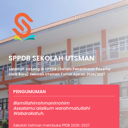
SPPDB SEKOLAH UTSMAN
Selamat datang di SPPDB (Sistem Penerimaan Peserta
Didik Baru) Sekolah Utsman Tahun Ajaran 2026/2027.
PENGUMUMAN
Bismillahirrohmanirrohim
Assalamu’alaikum warahmatullahi
Wabarakatuh.
Sekolah Ustman membuka PPDB 2026-2027.