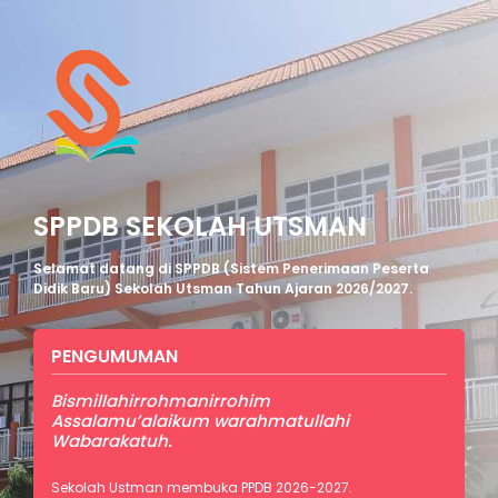
SPPDB SEKOLAH UTSMAN
Selamat datang di SPPDB (Sistem Penerimaan Peserta
Didik Baru) Sekolah Utsman Tahun Ajaran 2026/2027.
PENGUMUMAN
Bismillahirrohmanirrohim
Assalamu’alaikum warahmatullahi
Wabarakatuh.
Sekolah Ustman membuka PPDB 2026-2027.