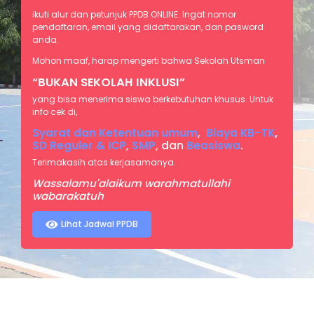
ikuti alur dan petunjuk PPDB ONLINE. Ingat nomor
pendaftaran, email yang didaftarakan, dan pasword
anda.
Mohon maaf, harap mengerti bahwa Sekolah Utsman
“BUKAN SEKOLAH INKLUSI”
yang bisa menerima siswa berkebutuhan khusus. Untuk
info cek di,
Syarat dan Ketentuan umum
,
Biaya KB-TK
,
SD Reguler & ICP
,
SMP
, dan
Beasiswa
.
Terimakasih atas kerjasamanya.
Wassalamu'alaikum warahmatullahi
wabarakatuh
Lihat Jadwal PPDB